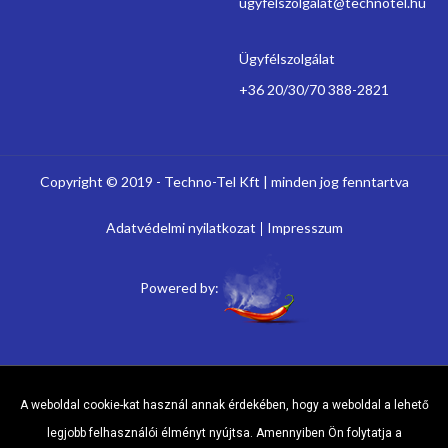
ugyfelszolgalat@technotel.hu
Ügyfélszolgálat
+36 20/30/70 388-2821
Copyright © 2019 - Techno-Tel Kft | minden jog fenntartva
Adatvédelmi nyilatkozat
Impresszum
Powered by:
A weboldal cookie-kat használ annak érdekében, hogy a weboldal a lehető
legjobb felhasználói élményt nyújtsa. Amennyiben Ön folytatja a