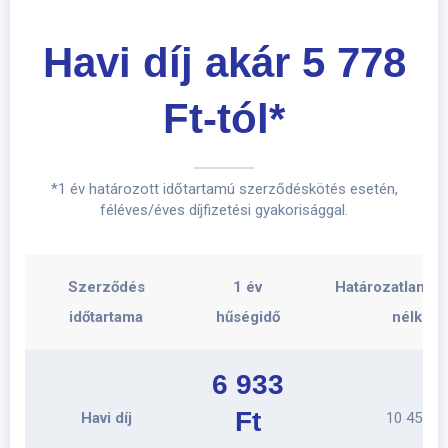
Havi díj akár 5 778
Ft-tól*
*1 év határozott időtartamú szerződéskötés esetén,
féléves/éves díjfizetési gyakorisággal.
Szerződés
1 év
Határozatlan (h
időtartama
hűségidő
nélkül)
6 933
Ft
Havi díj
10 455 Ft