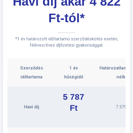
Havi díj akár 4 822
Ft-tól*
*1 év határozott időtartamú szerződéskötés esetén,
féléves/éves díjfizetési gyakorisággal.
Szerződés
1 év
Határozatlan (h
időtartama
hűségidő
nélkül)
5 787
Ft
Havi díj
7 379 Ft