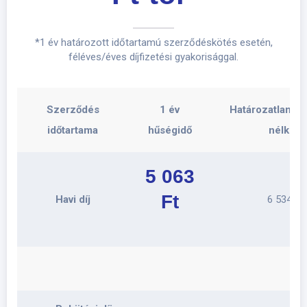
*1 év határozott időtartamú szerződéskötés esetén,
féléves/éves díjfizetési gyakorisággal.
Szerződés
1 év
Határozatlan (h
időtartama
hűségidő
nélkül)
5 063
Ft
Havi díj
6 534 Ft