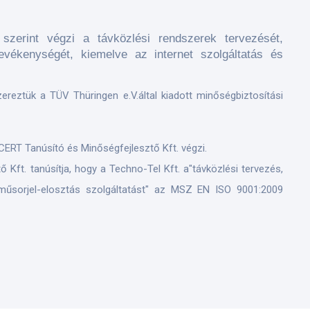
szerint végzi a távközlési rendszerek tervezését,
tevékenységét, kiemelve az internet szolgáltatás és
reztük a TÜV Thüringen e.V.által kiadott minőségbiztosítási
-CERT Tanúsító és Minőségfejlesztő Kft. végzi.
 Kft. tanúsítja, hogy a Techno-Tel Kft. a"távközlési tervezés,
és műsorjel-elosztás szolgáltatást" az MSZ EN ISO 9001:2009