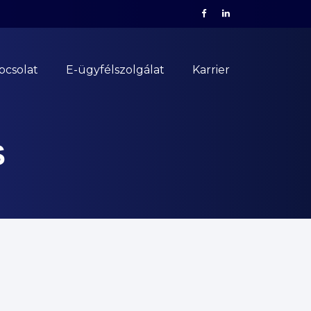
pcsolat
E-ügyfélszolgálat
Karrier
S