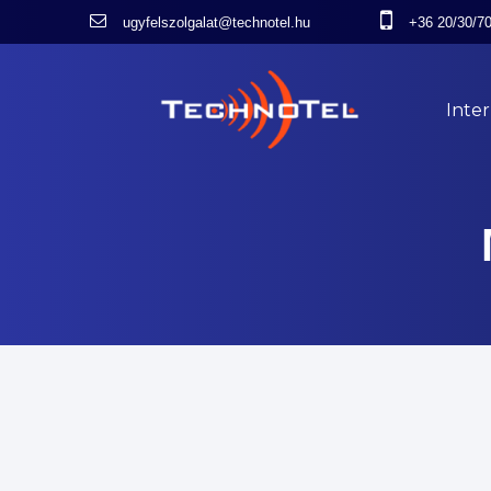
ugyfelszolgalat@technotel.hu
+36 20/30/7
Inte