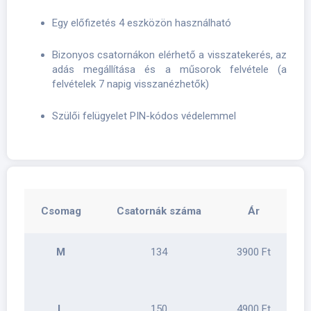
Egy előfizetés 4 eszközön használható
Bizonyos csatornákon elérhető a visszatekerés, az
adás megállítása és a műsorok felvétele (a
felvételek 7 napig visszanézhetők)
Szülői felügyelet PIN-kódos védelemmel
Csomag
Csatornák száma
Ár
M
134
3900 Ft
L
150
4900 Ft